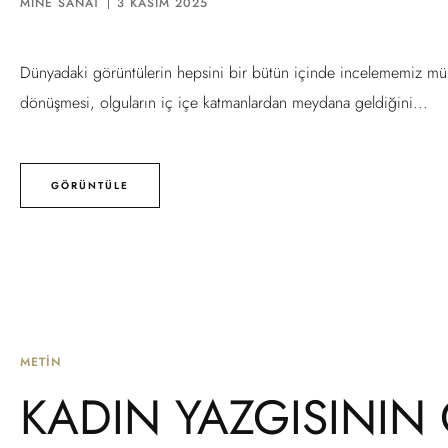
MINE SANAT
3 KASIM 2025
Dünyadaki görüntülerin hepsini bir bütün içinde incelememiz mümkün
dönüşmesi, olguların iç içe katmanlardan meydana geldiğini...
GÖRÜNTÜLE
METIN
KADIN YAZGISININ