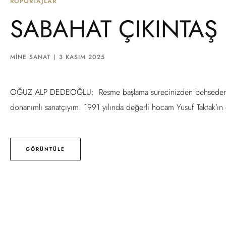
RÖPORTAJLAR
SABAHAT ÇIKINTAŞ 
MINE SANAT
3 KASIM 2025
OĞUZ ALP DEDEOĞLU: Resme başlama sürecinizden behsedermisi
donanımlı sanatçıyım. 1991 yılında değerli hocam Yusuf Taktak’ı
GÖRÜNTÜLE